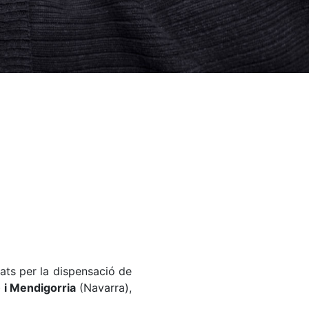
zats per la dispensació de
)
i Mendigorria
(Navarra),