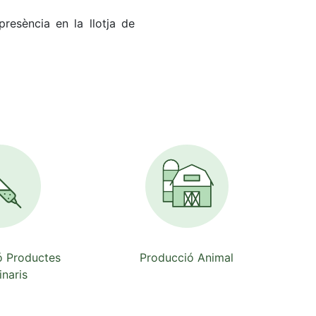
resència en la llotja de
ó Productes
Producció Animal
inaris