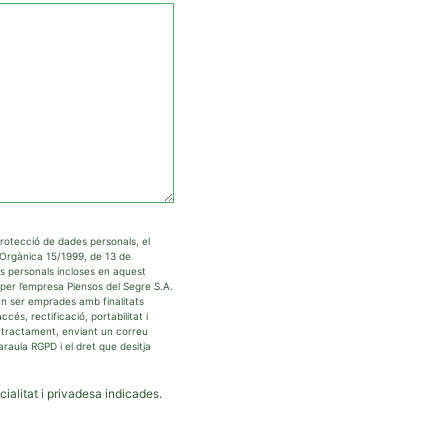
rotecció de dades personals, el
i Orgànica 15/1999, de 13 de
s personals incloses en aquest
per l’empresa Piensos del Segre S.A.
n ser emprades amb finalitats
cés, rectificació, portabilitat i
eu tractament, enviant un correu
raula RGPD i el dret que desitja
ialitat i privadesa indicades.