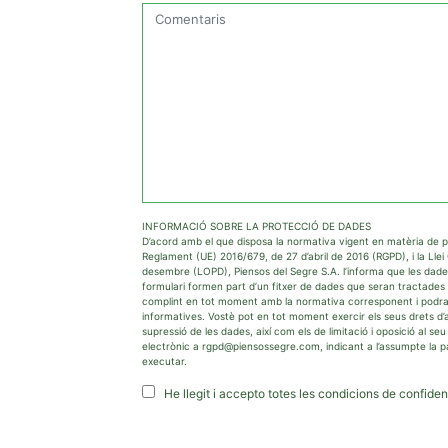
INFORMACIÓ SOBRE LA PROTECCIÓ DE DADES
D’acord amb el que disposa la normativa vigent en matèria de p
Reglament (UE) 2016/679, de 27 d’abril de 2016 (RGPD), i la Lle
desembre (LOPD), Piensos del Segre S.A. l’informa que les dade
formulari formen part d’un fitxer de dades que seran tractades 
complint en tot moment amb la normativa corresponent i podra
informatives. Vostè pot en tot moment exercir els seus drets d’ac
supressió de les dades, així com els de limitació i oposició al s
electrònic a rgpd@piensossegre.com, indicant a l’assumpte la pa
executar.
He llegit i accepto totes les condicions de confidenc