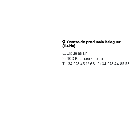
Centre de producció Balaguer
(Lleida)
C. Escuelas s/n
25600 Balaguer · Lleida
T. +34 973 45 12 66 · F.+34 973 44 85 58